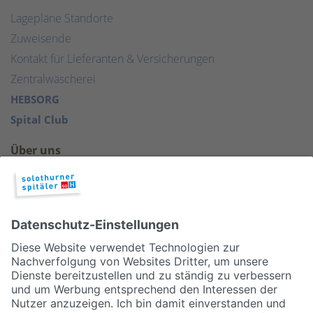
Lagepläne Standorte
Zuweisende
Kontakt für Lieferanten & Versicherungen
Zentralwäscherei
HEBSORG
Spital Club
Über uns
Organisation
Geschäftsbericht 2025
Medienstelle
Qualität
Publikationen & Links
Partner