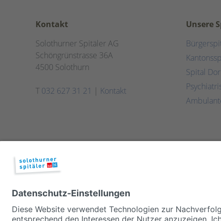
Kontakt
Unsere S
Solothurner Spitäler AG
Bürgerspi
Schöngrünstrasse 36A
Kantonssp
4500 Solothurn
Spital Do
Psychiatr
T
032 627 31 21
|
Kontakt
Ambulant