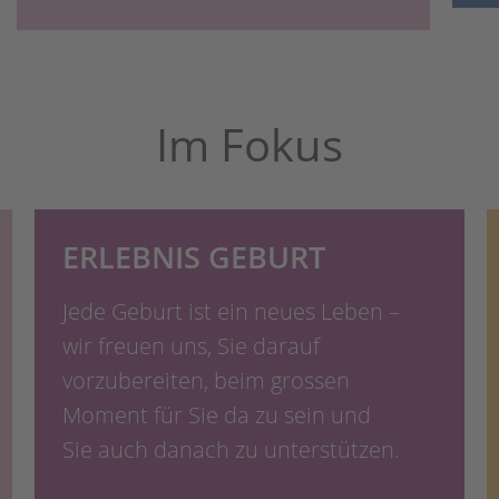
Im Fokus
ERLEBNIS GEBURT
Jede Geburt ist ein neues Leben –
wir freuen uns, Sie darauf
vorzubereiten, beim grossen
Moment für Sie da zu sein und
Sie auch danach zu unterstützen.