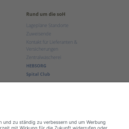
Rund um die soH
Lagepläne Standorte
Zuweisende
Kontakt für Lieferanten &
Versicherungen
Zentralwäscherei
HEBSORG
Spital Club