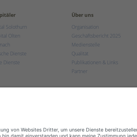
pitäler
Über uns
tal Solothurn
Organisation
ital Olten
Geschäftsbericht 2025
rnach
Medienstelle
ische Dienste
Qualität
e Dienste
Publikationen & Links
Partner