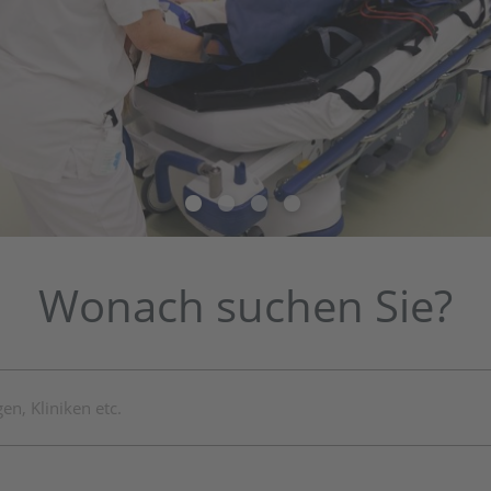
1
2
3
4
Wonach suchen Sie?