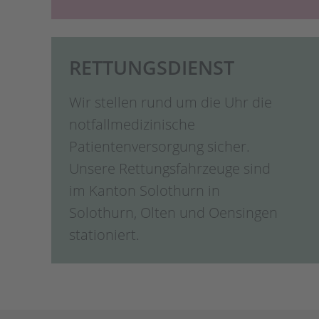
RETTUNGSDIENST
Wir stellen rund um die Uhr die
notfallmedizinische
Patientenversorgung sicher.
Unsere Rettungsfahrzeuge sind
im Kanton Solothurn in
Solothurn, Olten und Oensingen
stationiert.