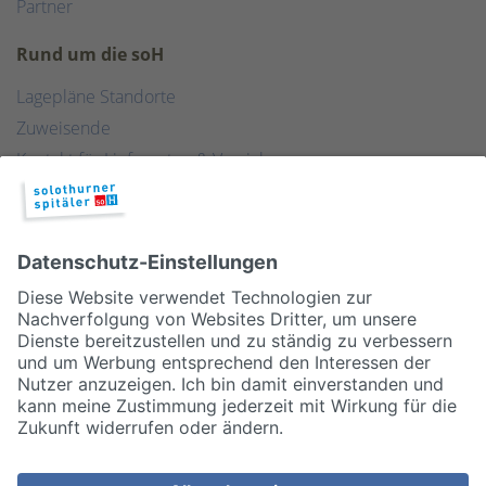
Partner
Rund um die soH
Lagepläne Standorte
Zuweisende
Kontakt für Lieferanten & Versicherungen
Zentralwäscherei
HEBSORG
Spital Club
© 2026, Solothurner Spitäler AG