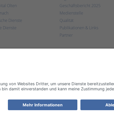
ital Olten
Geschäftsbericht 2025
rnach
Medienstelle
ische Dienste
Qualität
e Dienste
Publikationen & Links
Partner
Impressum
Disclaimer/Datenschutz
Allgemeine Geschäftsbedingungen
Cookie Einstellungen