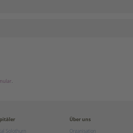
mular
.
pitäler
Über uns
tal Solothurn
Organisation