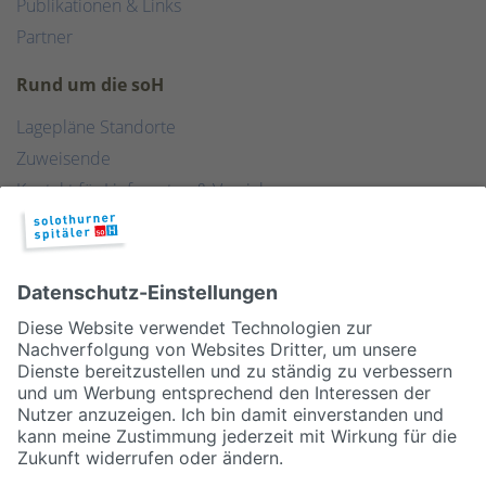
Publikationen & Links
Partner
Rund um die soH
Lagepläne Standorte
Zuweisende
Kontakt für Lieferanten & Versicherungen
Zentralwäscherei
HEBSORG
Spital Club