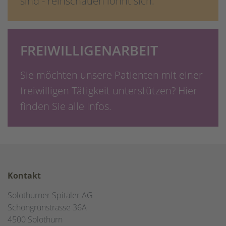
sind - reinschauen lohnt sich.
FREIWILLIGENARBEIT
Sie möchten unsere Patienten mit einer
freiwilligen Tätigkeit unterstützen? Hier
finden Sie alle Infos.
Kontakt
Solothurner Spitäler AG
Schöngrünstrasse 36A
4500 Solothurn