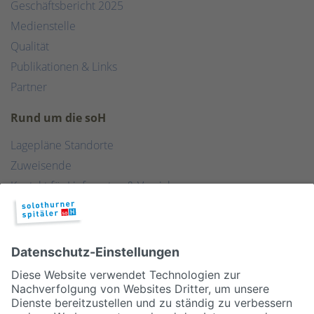
Geschäftsbericht 2025
Medienstelle
Qualität
Publikationen & Links
Partner
Rund um die soH
Lagepläne Standorte
Zuweisende
Kontakt für Lieferanten & Versicherungen
Zentralwäscherei
HEBSORG
Spital Club