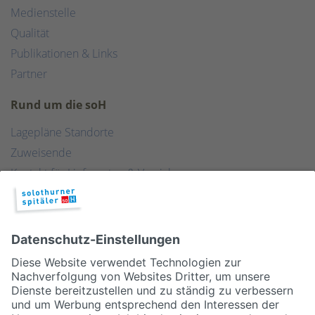
Medienstelle
Qualität
Publikationen & Links
Partner
Rund um die soH
Lagepläne Standorte
Zuweisende
Kontakt für Lieferanten & Versicherungen
Zentralwäscherei
HEBSORG
Spital Club