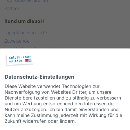
Partner
Rund um die soH
Lagepläne Standorte
Zuweisende
Kontakt für Lieferanten & Versicherungen
Zentralwäscherei
HEBSORG
Spital Club