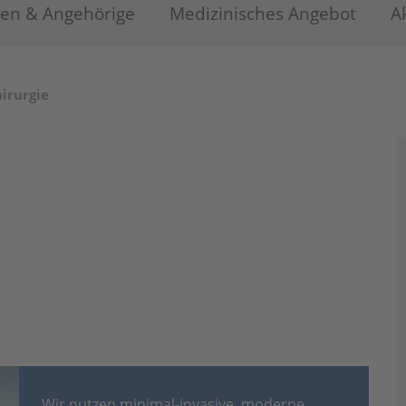
ten & Angehörige
Medizinisches Angebot
A
irurgie
Wir nutzen minimal-invasive, moderne