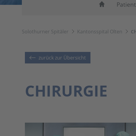
Patien
Solothurner Spitäler
Kantonsspital Olten
Ch
zurück zur Übersicht
CHIRURGIE