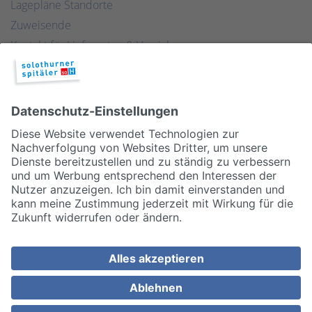
Lagepläne Standorte
Zuweisende
Kontakt für Lieferanten & Versicherungen
Zentralwäscherei
HEBSORG
Spital Club
© 2026, Solothurner Spitäler AG
Impressum
Disclaimer/Datenschutz
Allgemeine Geschäftsbedingungen
Cookie Einstellungen