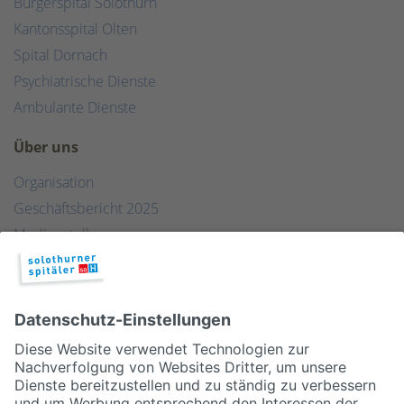
Bürgerspital Solothurn
Kantonsspital Olten
Spital Dornach
Psychiatrische Dienste
Ambulante Dienste
Über uns
Organisation
Geschäftsbericht 2025
Medienstelle
Qualität
Publikationen & Links
Partner