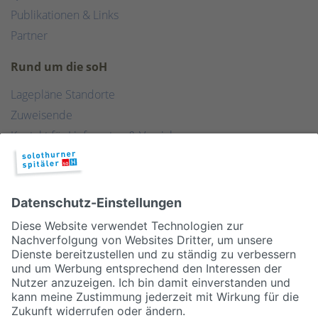
Publikationen & Links
Partner
Rund um die soH
Lagepläne Standorte
Zuweisende
Kontakt für Lieferanten & Versicherungen
Zentralwäscherei
HEBSORG
Spital Club