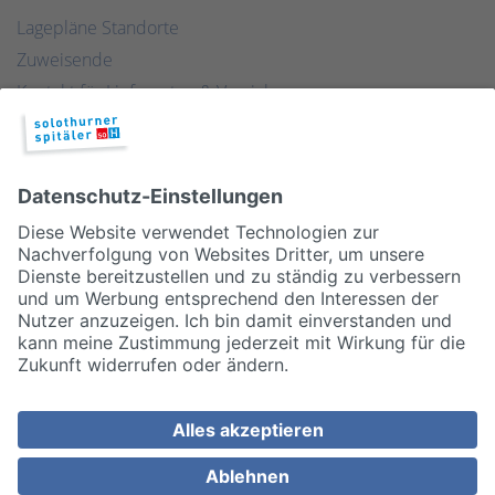
Lagepläne Standorte
Zuweisende
Kontakt für Lieferanten & Versicherungen
Zentralwäscherei
HEBSORG
Spital Club
© 2026, Solothurner Spitäler AG
Impressum
Disclaimer/Datenschutz
Allgemeine Geschäftsbedingungen