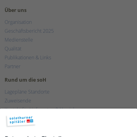
Über uns
Organisation
Geschäftsbericht 2025
Medienstelle
Qualität
Publikationen & Links
Partner
Rund um die soH
Lagepläne Standorte
Zuweisende
Kontakt für Lieferanten & Versicherungen
Zentralwäscherei
HEBSORG
Spital Club