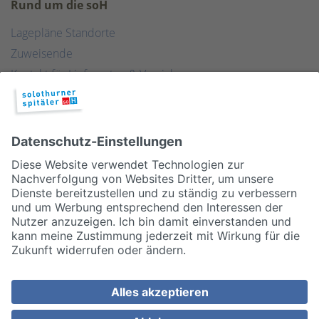
Rund um die soH
Lagepläne Standorte
Zuweisende
Kontakt für Lieferanten & Versicherungen
Zentralwäscherei
HEBSORG
Spital Club
© 2026, Solothurner Spitäler AG
Impressum
Disclaimer/Datenschutz