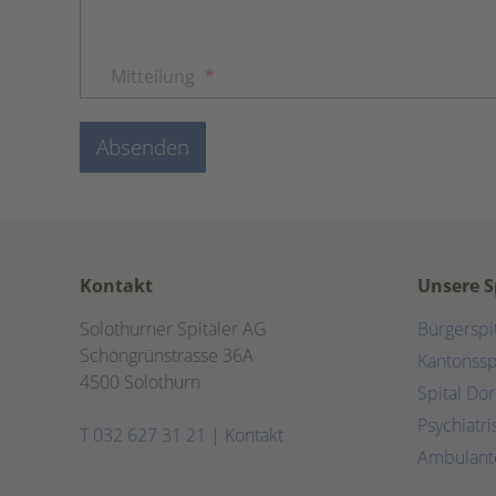
Mitteilung
*
Absenden
Kontakt
Unsere S
Solothurner Spitäler AG
Bürgerspi
Schöngrünstrasse 36A
Kantonssp
4500 Solothurn
Spital Do
Psychiatr
T
032 627 31 21
|
Kontakt
Ambulant