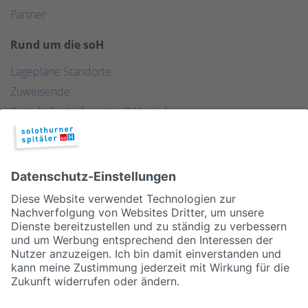
Partner
Rund um die soH
Lagepläne Standorte
Zuweisende
Kontakt für Lieferanten & Versicherungen
Zentralwäscherei
HEBSORG
Spital Club
© 2026, Solothurner Spitäler AG