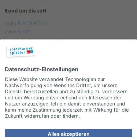
Rund um die soH
Lagepläne Standorte
Zuweisende
Kontakt für Lieferanten & Versicherungen
Zentralwäscherei
HEBSORG
Spital Club
© 2026, Solothurner Spitäler AG
Impressum