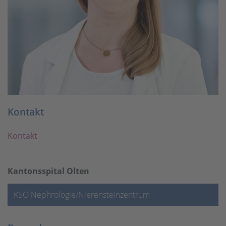
Kontakt
Kontakt
Kantonsspital Olten
KSO Nephrologie/Nierensteinzentrum