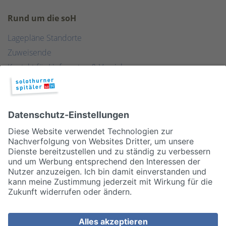
Rund um die soH
Lagepläne Standorte
Zuweisende
Kontakt für Lieferanten & Versicherungen
Zentralwäscherei
HEBSORG
Spital Club
© 2026, Solothurner Spitäler AG
Impressum