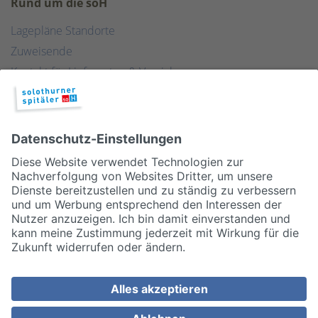
Rund um die soH
Lagepläne Standorte
Zuweisende
Kontakt für Lieferanten & Versicherungen
Zentralwäscherei
HEBSORG
Spital Club
© 2026, Solothurner Spitäler AG
Impressum
Disclaimer/Datenschutz