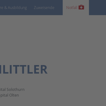
ere & Ausbildung
Zuweisende
Notfall
LITTLER
ital Solothurn
pital Olten