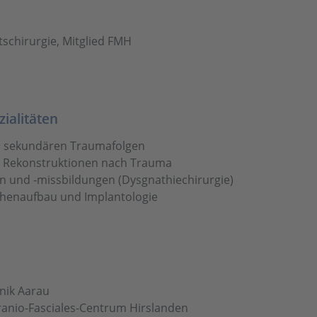
tschirurgie, Mitglied FMH
ialitäten
n sekundären Traumafolgen
r Rekonstruktionen nach Trauma
n und -missbildungen (Dysgnathiechirurgie)
chenaufbau und Implantologie
inik Aarau
Cranio-Fasciales-Centrum Hirslanden