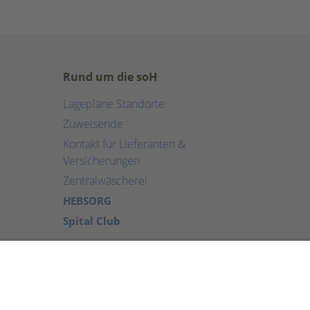
Rund um die soH
Lagepläne Standorte
Zuweisende
Kontakt für Lieferanten &
Versicherungen
Zentralwäscherei
HEBSORG
Spital Club