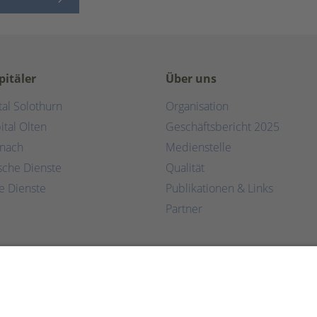
pitäler
Über uns
tal Solothurn
Organisation
ital Olten
Geschäftsbericht 2025
rnach
Medienstelle
ische Dienste
Qualität
e Dienste
Publikationen & Links
Partner