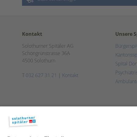
Kontakt
Unsere S
Solothurner Spitäler AG
Bürgerspi
Schöngrünstrasse 36A
Kantonssp
4500 Solothurn
Spital Do
Psychiatr
T
032 627 31 21
|
Kontakt
Ambulant