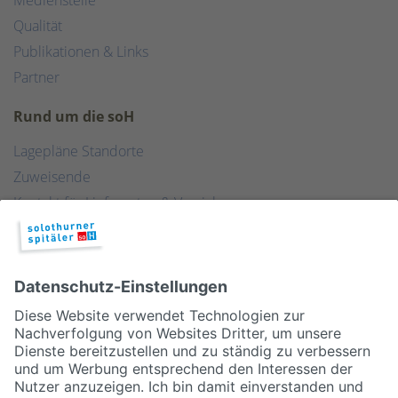
Medienstelle
Qualität
Publikationen & Links
Partner
Rund um die soH
Lagepläne Standorte
Zuweisende
Kontakt für Lieferanten & Versicherungen
Zentralwäscherei
HEBSORG
Spital Club