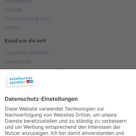
Medienstelle
Qualität
Publikationen & Links
Partner
Rund um die soH
Lagepläne Standorte
Zuweisende
Kontakt für Lieferanten & Versicherungen
Zentralwäscherei
HEBSORG
Spital Club