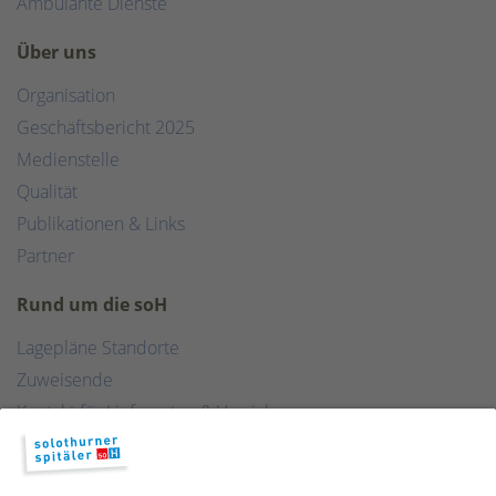
Ambulante Dienste
Über uns
Organisation
Geschäftsbericht 2025
Medienstelle
Qualität
Publikationen & Links
Partner
Rund um die soH
Lagepläne Standorte
Zuweisende
Kontakt für Lieferanten & Versicherungen
Zentralwäscherei
HEBSORG