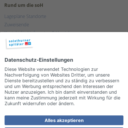
Rund um die soH
Lagepläne Standorte
Zuweisende
Kontakt für Lieferanten & Versicherungen
Zentralwäscherei
HEBSORG
Spital Club
© 2026, Solothurner Spitäler AG
Impressum
Disclaimer/Datenschutz