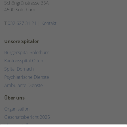
Schöngrünstrasse 36A
4500 Solothurn
T
032 627 31 21
|
Kontakt
Unsere Spitäler
Bürgerspital Solothurn
Kantonsspital Olten
Spital Dornach
Psychiatrische Dienste
Ambulante Dienste
Über uns
Organisation
Geschäftsbericht 2025
Medienstelle