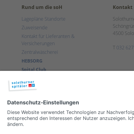
Rund um die soH
Kontakt
Lagepläne Standorte
Solothurn
Schöngrün
Zuweisende
4500 Solo
Kontakt für Lieferanten &
Versicherungen
T
032 627
Zentralwäscherei
HEBSORG
Spital Club
© 2026, Solothurner Spitäler AG