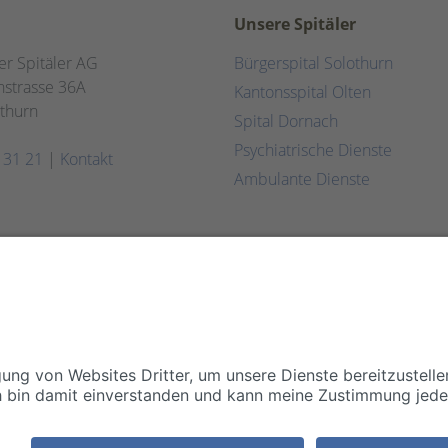
Unsere Spitäler
er Spitäler AG
Bürgerspital Solothurn
strasse 36A
Kantonsspital Olten
thurn
Spital Dornach
Psychiatrische Dienste
 31 21
|
Kontakt
Ambulante Dienste
Impressum
Disclaimer/Datenschutz