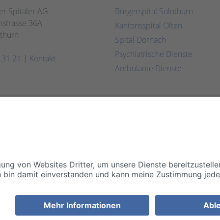
er Spitäler AG
Bürgerspital Solothurn
strasse 36A
Kantonsspital Olten
thurn
Spital Dornach
Psychiatrische Dienste
 31 21
|
Kontakt
Ambulante Dienste
Impressum
Disclaimer/Datenschutz
Allgemeine Geschäftsbedingungen
Cookie Einstellungen