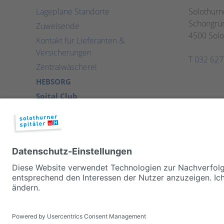
Lagepläne Standorte
Solothurn
Schöngrün
Zuweisende
4500 Solo
Kontakt für Lieferanten &
Versicherungen
T
032 627
Zentralwäscherei
HEBSORG
Spital Club
© 2026, Solothurner Spitäler AG