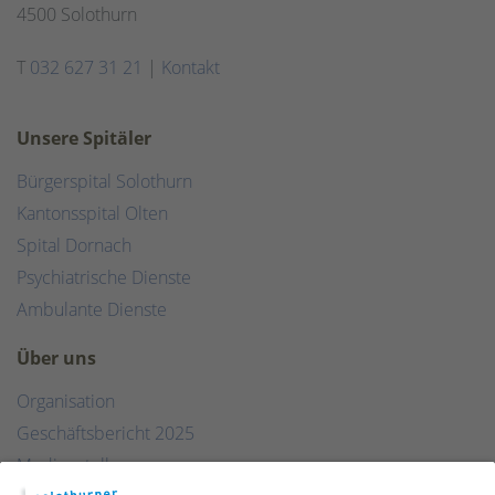
4500 Solothurn
T
032 627 31 21
|
Kontakt
Unsere Spitäler
Bürgerspital Solothurn
Kantonsspital Olten
Spital Dornach
Psychiatrische Dienste
Ambulante Dienste
Über uns
Organisation
Geschäftsbericht 2025
Medienstelle