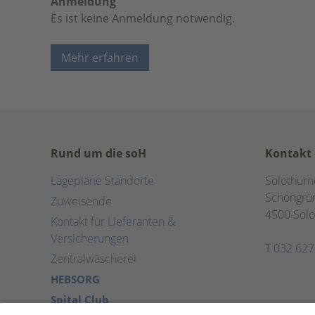
Anmeldung
Es ist keine Anmeldung notwendig.
Mehr erfahren
Rund um die soH
Kontakt
Lagepläne Standorte
Solothurn
Schöngrün
Zuweisende
4500 Solo
Kontakt für Lieferanten &
Versicherungen
T
032 627
Zentralwäscherei
HEBSORG
Spital Club