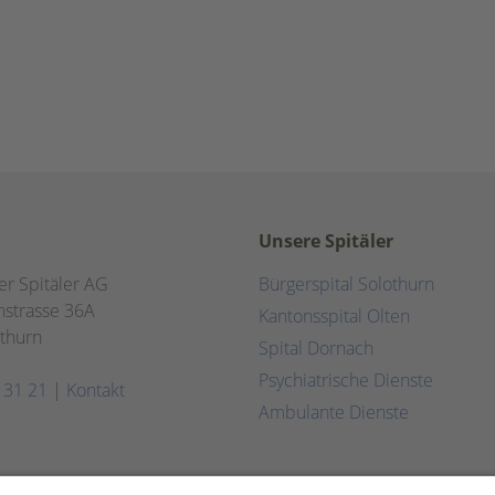
Unsere Spitäler
er Spitäler AG
Bürgerspital Solothurn
strasse 36A
Kantonsspital Olten
thurn
Spital Dornach
Psychiatrische Dienste
 31 21
|
Kontakt
Ambulante Dienste