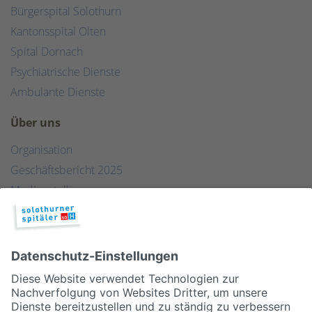
Bürgerspital Solothurn
Kantonsspital Olten
Spital Dornach
Psychiatrische Dienste
Ambulante Dienste
Über uns
Organisation
Geschäftsbericht 2025
Medienstelle
Qualität
Publikationen & Links
Partner