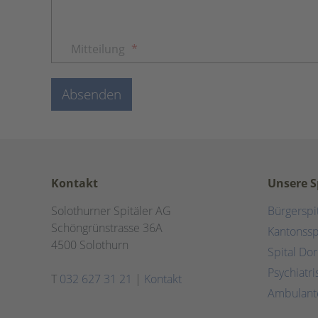
Mitteilung
*
Absenden
Kontakt
Unsere S
Solothurner Spitäler AG
Bürgerspi
Schöngrünstrasse 36A
Kantonssp
4500 Solothurn
Spital Do
Psychiatr
T
032 627 31 21
|
Kontakt
Ambulant