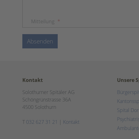
Mitteilung
*
Absenden
Kontakt
Unsere S
Solothurner Spitäler AG
Bürgerspi
Schöngrünstrasse 36A
Kantonssp
4500 Solothurn
Spital Do
Psychiatr
T
032 627 31 21
|
Kontakt
Ambulant