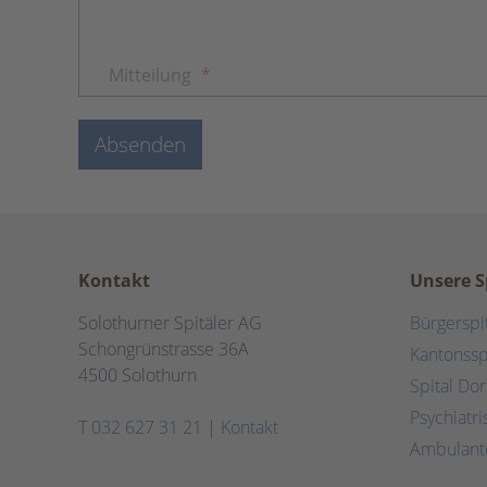
Mitteilung
*
Absenden
Kontakt
Unsere S
Solothurner Spitäler AG
Bürgerspi
Schöngrünstrasse 36A
Kantonssp
4500 Solothurn
Spital Do
Psychiatr
T
032 627 31 21
|
Kontakt
Ambulant