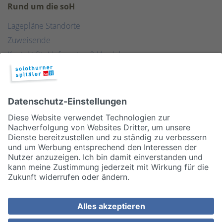
Rund um die soH
Lagepläne Standorte
Zuweisende
Kontakt für Lieferanten & Versicherungen
Zentralwäscherei
HEBSORG
Spital Club
© 2026, Solothurner Spitäler AG
Impressum
Disclaimer/Datenschutz