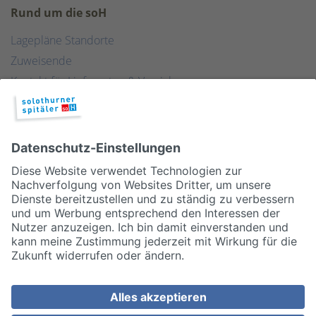
Rund um die soH
Lagepläne Standorte
Zuweisende
Kontakt für Lieferanten & Versicherungen
Zentralwäscherei
HEBSORG
Spital Club
© 2026, Solothurner Spitäler AG
Impressum
Disclaimer/Datenschutz