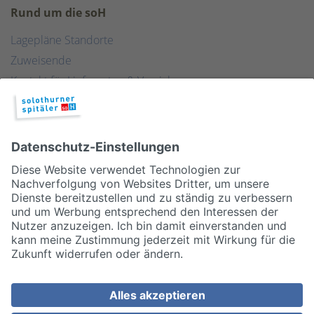
Rund um die soH
Lagepläne Standorte
Zuweisende
Kontakt für Lieferanten & Versicherungen
Zentralwäscherei
HEBSORG
Spital Club
© 2026, Solothurner Spitäler AG
Impressum
Disclaimer/Datenschutz