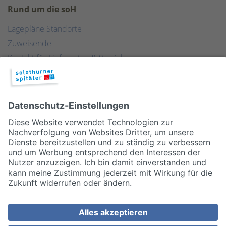
Rund um die soH
Lagepläne Standorte
Zuweisende
Kontakt für Lieferanten & Versicherungen
Zentralwäscherei
HEBSORG
Spital Club
© 2026, Solothurner Spitäler AG
Impressum
Disclaimer/Datenschutz