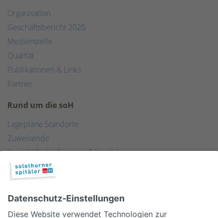
Organisation
Geschäftsbericht 2025
Medienstelle
Qualität
Publikationen & Links
Partner
Rund um die soH
Lagepläne Standorte
Zuweisende
Kontakt für Lieferanten & Versicherungen
Zentralwäscherei
HEBSORG
Spital Club