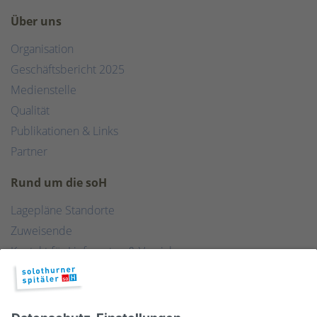
Über uns
Organisation
Geschäftsbericht 2025
Medienstelle
Qualität
Publikationen & Links
Partner
Rund um die soH
Lagepläne Standorte
Zuweisende
Kontakt für Lieferanten & Versicherungen
Zentralwäscherei
HEBSORG
Spital Club