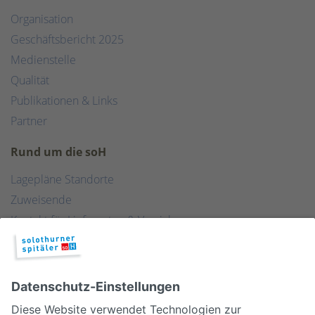
Organisation
Geschäftsbericht 2025
Medienstelle
Qualität
Publikationen & Links
Partner
Rund um die soH
Lagepläne Standorte
Zuweisende
Kontakt für Lieferanten & Versicherungen
Zentralwäscherei
HEBSORG
Spital Club