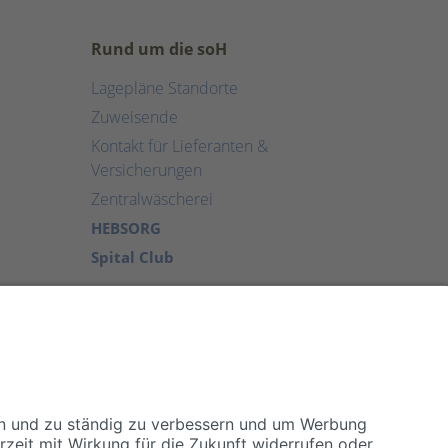
Rund um die soH
Lagepläne Standorte
Zuweisende
Kontakt für Lieferanten &
Versicherungen
Zentralwäscherei
HEBSORG
Spital Club