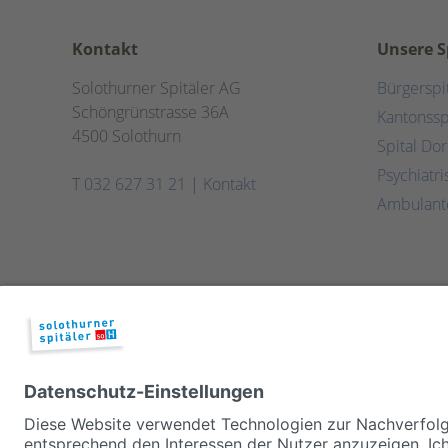
Kontakt
Unsere S
Solothurner Spitäler AG
Bürgerspi
Schöngrünstrasse 36A
Kantonssp
4500 Solothurn
Spital Do
Psychiatr
T
032 627 31 21
|
Kontakt
Ambulant