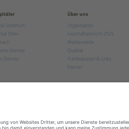
pitäler
Über uns
tal Solothurn
Organisation
ital Olten
Geschäftsbericht 2025
rnach
Medienstelle
ische Dienste
Qualität
e Dienste
Publikationen & Links
Partner