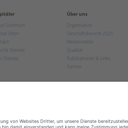
pitäler
Über uns
tal Solothurn
Organisation
ital Olten
Geschäftsbericht 2025
rnach
Medienstelle
ische Dienste
Qualität
e Dienste
Publikationen & Links
Partner