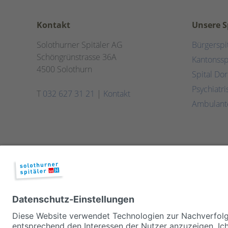
Kontakt
Unsere S
Solothurner Spitäler AG
Bürgerspi
Schöngrünstrasse 36A
Kantonssp
4500 Solothurn
Spital Do
Psychiatr
T
032 627 31 21
|
Kontakt
Ambulant