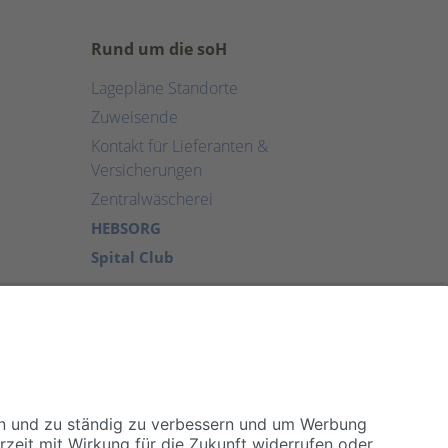
Rund um die soH
Lagepläne Standorte
Zuweisende
Kontakt für Lieferanten &
Versicherungen
Zentralwäscherei
HEBSORG
Spital Club