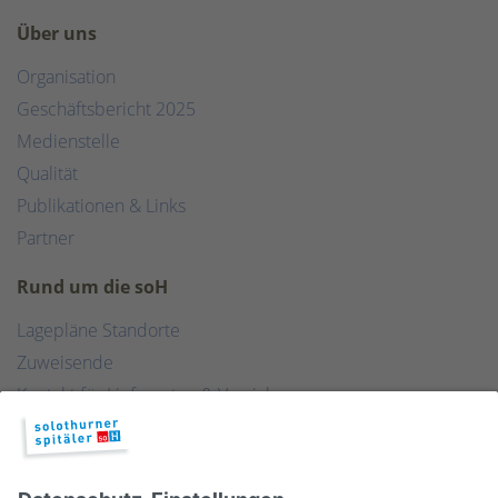
Über uns
Organisation
Geschäftsbericht 2025
Medienstelle
Qualität
Publikationen & Links
Partner
Rund um die soH
Lagepläne Standorte
Zuweisende
Kontakt für Lieferanten & Versicherungen
Zentralwäscherei
HEBSORG
Spital Club