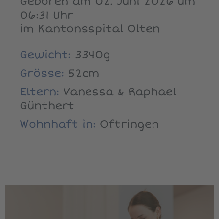
Geboren am 02. Juni 2026 um
06:31 Uhr
im Kantonsspital Olten
Gewicht:
3340g
Grösse:
52cm
Eltern:
Vanessa & Raphael
Günthert
Wohnhaft in:
Oftringen