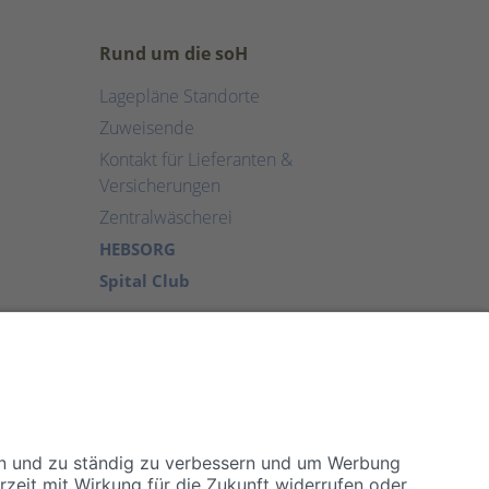
Rund um die soH
Lagepläne Standorte
Zuweisende
Kontakt für Lieferanten &
Versicherungen
Zentralwäscherei
HEBSORG
Spital Club