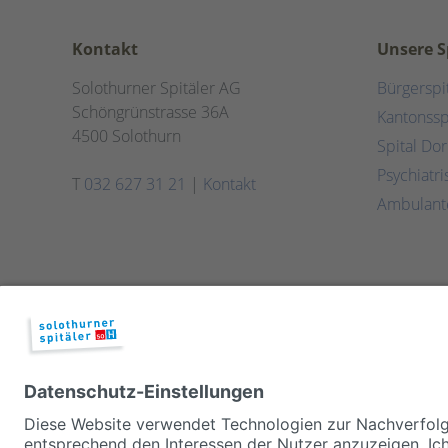
Kontakt
Unsere S
Solothurner Spitäler AG
Bürgerspi
Schöngrünstrasse 36A
Kantonssp
4500 Solothurn
Spital Do
Psychiatr
T
032 627 31 21
|
Kontakt
Ambulant