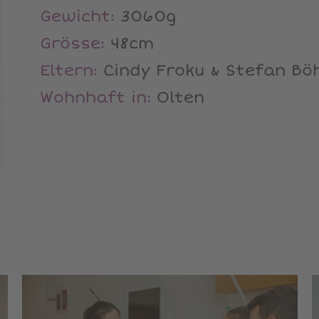
Gewicht:
3060g
Grösse:
48cm
Eltern:
Cindy Froku & Stefan B
Wohnhaft in:
Olten