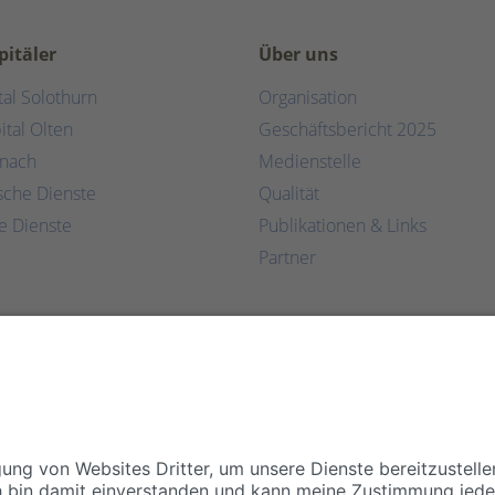
pitäler
Über uns
tal Solothurn
Organisation
ital Olten
Geschäftsbericht 2025
rnach
Medienstelle
ische Dienste
Qualität
e Dienste
Publikationen & Links
Partner