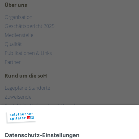
Über uns
Organisation
Geschäftsbericht 2025
Medienstelle
Qualität
Publikationen & Links
Partner
Rund um die soH
Lagepläne Standorte
Zuweisende
Kontakt für Lieferanten & Versicherungen
Zentralwäscherei
HEBSORG
Spital Club