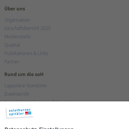
Über uns
Organisation
Geschäftsbericht 2025
Medienstelle
Qualität
Publikationen & Links
Partner
Rund um die soH
Lagepläne Standorte
Zuweisende
Kontakt für Lieferanten & Versicherungen
Zentralwäscherei
HEBSORG
Spital Club