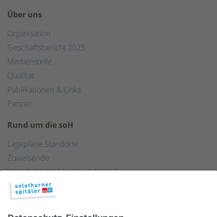
Über uns
Organisation
Geschäftsbericht 2025
Medienstelle
Qualität
Publikationen & Links
Partner
Rund um die soH
Lagepläne Standorte
Zuweisende
Kontakt für Lieferanten & Versicherungen
Zentralwäscherei
HEBSORG
Spital Club