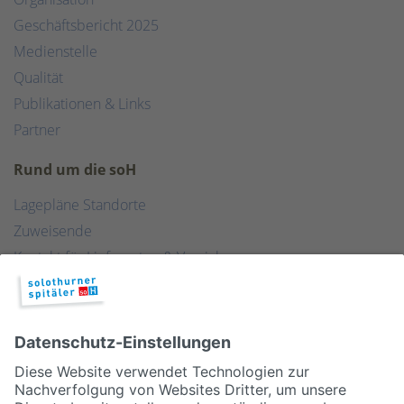
Geschäftsbericht 2025
Medienstelle
Qualität
Publikationen & Links
Partner
Rund um die soH
Lagepläne Standorte
Zuweisende
Kontakt für Lieferanten & Versicherungen
Zentralwäscherei
HEBSORG
Spital Club